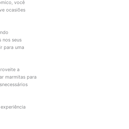
ômico, você
rve ocasiões
ando
 nos seus
ir para uma
roveite a
var marmitas para
esnecessários
 experiência