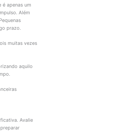
se é apenas um
impulso. Além
 Pequenas
go prazo.
ois muitas vezes
orizando aquilo
empo.
nceiras
cativa. Avalie
 preparar