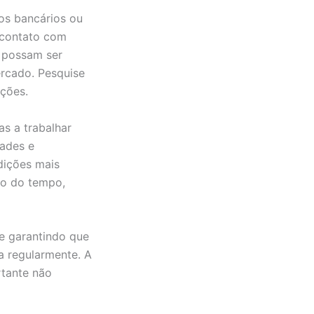
os bancários ou
 contato com
e possam ser
ercado. Pesquise
ações.
as a trabalhar
dades e
dições mais
go do tempo,
e garantindo que
a regularmente. A
rtante não