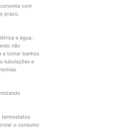
 economia com
o prazo.
étrica e água.
uando não
a e tomar banhos
ou tubulações e
onomias
nomizando
o termostatos
ntrolar o consumo