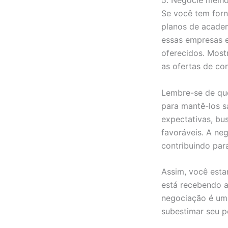
5. Negocie melh
Se você tem forn
planos de academ
essas empresas e
oferecidos. Most
as ofertas de co
Lembre-se de que
para mantê-los s
expectativas, bu
favoráveis. A ne
contribuindo par
Assim, você esta
está recebendo a
negociação é uma
subestimar seu po