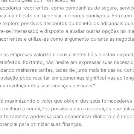
ores condições com fornecedores:
ecedores recorrentes, como companhias de seguro, serviç
ia, não hesite em negociar melhores condições. Entre em
 explore possíveis descontos ou benefícios adicionais qu
re-se interessado e disposto a avaliar outras opções no m
ncorrentes e utilize-as como argumento durante as negoci
 as empresas valorizam seus clientes fiéis e estão dispost
atisfeitos. Portanto, não hesite em expressar suas necessi
scando melhores tarifas, taxas de juros mais baixas ou con
gociação pode resultar em economias significativas ao lon
a a revolução das suas finanças pessoais.”
rá maximizando o valor que obtém dos seus fornecedores 
s melhores condições possíveis para os serviços que utiliz
 ferramenta poderosa para economizar dinheiro e é impo
tencial para otimizar suas finanças.