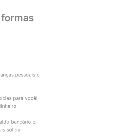
s formas
nanças pessoais e
ícias para você!
inheiro.
aldo bancário e,
s sólida.